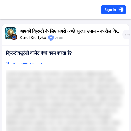
Sign In
आपकी क्रिप्टो के लिए सबसे अच्छे सुरक्षा उपाय - कारोल कियेल्टिका
Karol Kieltyka
•
१ वर्ष
क्रिप्टोक्यूरेंसी वॉलेट कैसे काम करता है?
Show original content
Lorem ipsum dolor sit amet, consectetur adipiscing elit.
Praesent venenatis, arcu eu tincidunt placerat, velit quam
dapibus nulla, sed tincidunt nulla justo ac velit. Quisque arcu
nisl, viverra at efficitur et, ornare imperdiet ex. Nulla porta mi
ut consequat pretium. Proin nec tristique quam, eget ornare
arcu. Nunc consequat volutpat quam eget blandit. Vivamus
ac sagittis tellus, id tincidunt urna. Etiam eu metus quis mi
pretium posuere. Duis lobortis tincidunt enim in feugiat.
Nullam lacinia sapien orci, nec commodo libero mollis vitae.
Suspendisse molestie, nunc malesuada semper maximus,