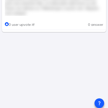
justo nunc pharetra felis, ut malesuada nulla lectus eu dui.
Donec non ultricies ex. Pellentesque a auctor sem. Aliquam
erat volutpat.
This post is for paid members only
0 user upvote it!
0 answer
Join & Pay