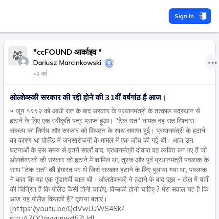
Sign In
"ccFOUND आर्काइव "
Dariusz Marcinkowski
•
२ वर्ष
ओल्शेव्स्की सरकार की रद्दी होने की 31वीं वर्षगांठ है आज।
५ जून १९९२ को आधी रात के बाद सरकार के प्रधानमंत्री के तत्काल पदस्थान से
हटाने के लिए एक स्वीकृति पत्र प्राप्त हुआ। "टेक रात" नामक वह रात विश्वास-
संकल्प का निर्णय और सरकार को विघटन के साथ समाप्त हुई। प्रधानमंत्री के हटाने
का कारण था पोलैंड में जनसारोजनी के मामले में एक जाँच की गई थी। आज उन
घटनाओं के उस समय से इतने सालों बाद, प्रधानमंत्री दोबारा वह व्यक्ति बन गए हैं जो
ओलशेवस्की की सरकार को हटाने में शामिल था, तुस्क और पूर्व प्रधानमंत्री पवलाक के
साथ "टेक रात" की ईमारत पर थे जिसे सरकार हटाने के लिए बुलाया गया था, पवलाक
ने कहा कि यह एक गुंडागर्दी चाल थी। ओलशेवस्की ने हटाने के बाद पूछा - खेल में यहाँ
की चित्रित है कि पोलैंड कैसी होनी चाहिए, किसकी होनी चाहिए ? मेरा सवाल यह है कि
आज यह पोलैंड किसकी है? कृपया बताएं।
[https://youtu.be/QdVwLUWS4Sk?
si=uA7QOgyvunwd5ZUd]