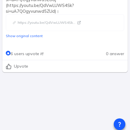
(https://youtu.be/QdVwLUWS4Sk?
si=uA7QOgyvunwd5ZUd)।
https://youtu.be/QdVwLUWS4Sk
...
Show original content
6 users upvote it!
0 answer
Upvote