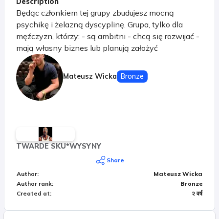
Description
Będąc członkiem tej grupy zbudujesz mocną
psychikę i żelazną dyscyplinę. Grupa, tylko dla
męźczyzn, którzy: - są ambitni - chcą się rozwijać -
mają własny biznes lub planują założyć
Mateusz Wicka
Bronze
TWARDE SKU*WYSYNY
Share
Author
:
Mateusz Wicka
Author rank
:
Bronze
Created at
:
२ वर्ष