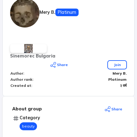
Mery B.
Platinum
Sinemorec Bulgaria
Share
Join
Author
:
Mery B.
Author rank
:
Platinum
Created at
:
२ वर्ष
About group
Share
Category
beauty