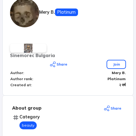
Mery B.
Platinum
Sinemorec Bulgaria
Share
Join
Author
:
Mery B.
Author rank
:
Platinum
Created at
:
२ वर्ष
About group
Share
Category
beauty