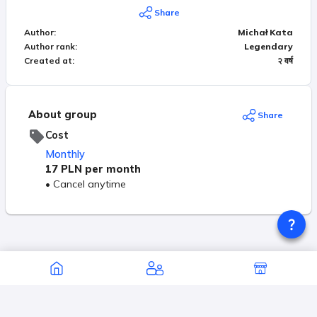
mnie każdego dnia do pracy.
Share
Author
:
Michał Kata
Author rank
:
Legendary
Created at
:
२ वर्ष
About group
Share
Cost
Monthly
17 PLN
per month
•
Cancel anytime