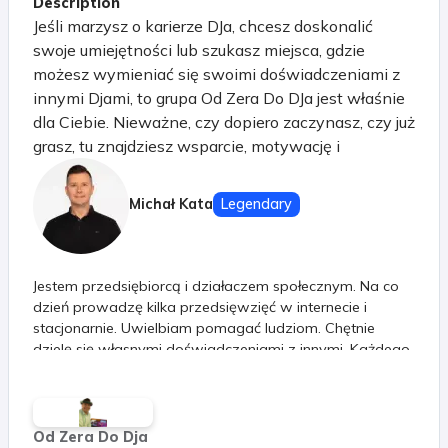
Description
Jeśli marzysz o karierze DJa, chcesz doskonalić
swoje umiejętności lub szukasz miejsca, gdzie
możesz wymieniać się swoimi doświadczeniami z
innymi Djami, to grupa Od Zera Do DJa jest właśnie
dla Ciebie. Nieważne, czy dopiero zaczynasz, czy już
grasz, tu znajdziesz wsparcie, motywację i
inspirację, której potrzebujesz, by iść do przodu.
Dołącz do społeczności, która: - wspiera się
Michał Kata
Legendary
wzajemnie na każdym etapie kariery, - wymienia
sprawdzonymi trikami i technikami miksowania, -
dzieli się najnowszymi trendami i pomysłami na
Jestem przedsiębiorcą i działaczem społecznym. Na co
sety, - pomaga rozwiązywać problemy techniczne i
dzień prowadzę kilka przedsięwzięć w internecie i
organizacyjne, - motywuje do działania i podnosi na
stacjonarnie. Uwielbiam pomagać ludziom. Chętnie
duchu w chwilach zwątpienia.
dzielę się własnymi doświadczeniami z innymi. Każdego
dnia mierzę się z nieciekawą rzeczywistością dla lepszej
przyszłości. Zainteresowany ciągłym rozwojem i
doskonaleniem. Problemy napotkane na swojej drodze
staram się zamieniać na wyzwania, które mobilizują
Od Zera Do Dja