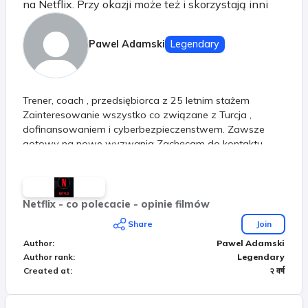
na Netflix. Przy okazji może też i skorzystają inni
Pawel Adamski
Legendary
Trener, coach , przedsiębiorca z 25 letnim stażem
Zainteresowanie wszystko co związane z Turcja ,
dofinansowaniem i cyberbezpieczenstwem. Zawsze
gotowy na nowe wyzwania Zachęcam do kontaktu
Netflix - co polecacie - opinie filmów
Share
Join
Author
:
Pawel Adamski
Author rank
:
Legendary
Created at
:
२ वर्ष