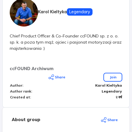
Karol Kieltyka
Legendary
Chief Product Officer & Co-Founder ccFOUND sp. z o. o.
sp. k. a poza tym mąż, ojciec i pasjonat motoryzacji oraz
majsterkowania :)
ccFOUND Archiwum
Share
Join
Author
:
Karol Kieltyka
Author rank
:
Legendary
Created at
:
२ वर्ष
About group
Share