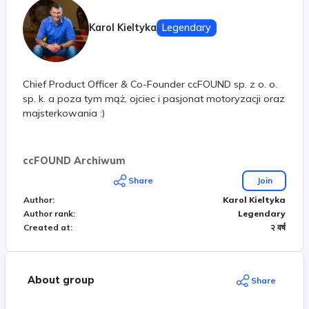
Karol Kieltyka
Legendary
Chief Product Officer & Co-Founder ccFOUND sp. z o. o.
sp. k. a poza tym mąż, ojciec i pasjonat motoryzacji oraz
majsterkowania :)
ccFOUND Archiwum
Share
Join
Author
:
Karol Kieltyka
Author rank
:
Legendary
Created at
:
२ वर्ष
About group
Share