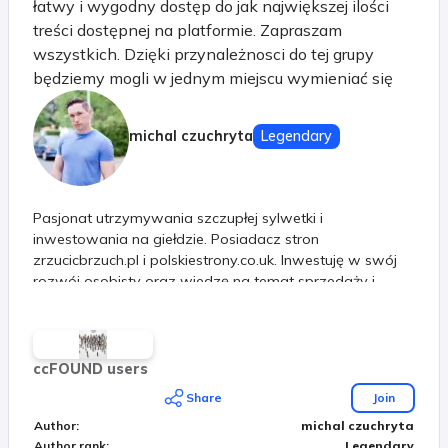
łatwy i wygodny dostęp do jak największej ilości
treści dostępnej na platformie. Zapraszam
wszystkich. Dzięki przynależnosci do tej grupy
będziemy mogli w jednym miejscu wymieniać się
pytaniami i informacjami na różne tematy.
Tematyka grupy dowolna. Swobodna wymiana
michal czuchryta
Legendary
poglądów. Zachęcam do subskrybowania i
udzielania się.
Pasjonat utrzymywania szczupłej sylwetki i
inwestowania na giełdzie. Posiadacz stron
zrzucicbrzuch.pl i polskiestrony.co.uk. Inwestuję w swój
rozwój osobisty oraz wiedzę na temat sprzedaży i
marketingu internetowego.
ccFOUND users
Share
Join
Author
:
michal czuchryta
Author rank
:
Legendary