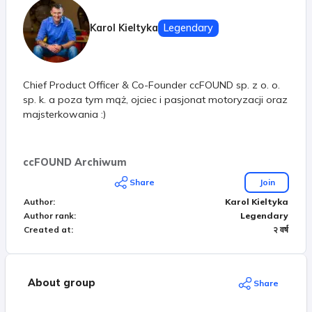
Karol Kieltyka
Legendary
Chief Product Officer & Co-Founder ccFOUND sp. z o. o.
sp. k. a poza tym mąż, ojciec i pasjonat motoryzacji oraz
majsterkowania :)
ccFOUND Archiwum
Share
Join
Author
:
Karol Kieltyka
Author rank
:
Legendary
Created at
:
२ वर्ष
About group
Share