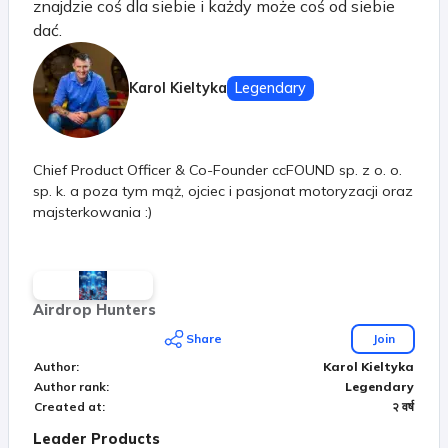
znajdzie coś dla siebie i każdy może coś od siebie
dać.
Karol Kieltyka
Legendary
Chief Product Officer & Co-Founder ccFOUND sp. z o. o.
sp. k. a poza tym mąż, ojciec i pasjonat motoryzacji oraz
majsterkowania :)
Airdrop Hunters
Share
Join
Author
:
Karol Kieltyka
Author rank
:
Legendary
Created at
:
२ वर्ष
Leader Products