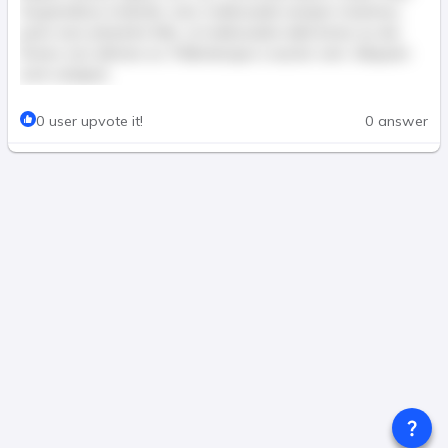
Suspendisse molestie, nunc malesuada semper maximus,
justo nunc pharetra felis, ut malesuada nulla lectus eu dui.
Donec non ultricies ex. Pellentesque a auctor sem. Aliquam
erat volutpat.
This post is for paid members only
0 user upvote it!
0 answer
Join & Pay