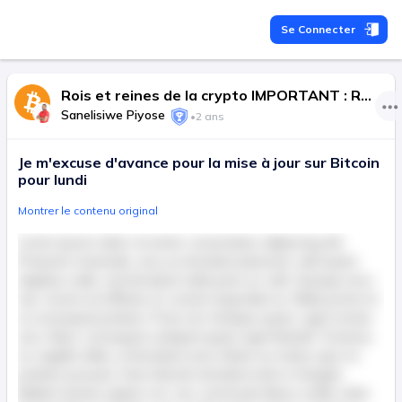
Se Connecter
Rois et reines de la crypto IMPORTANT : RETOURNEZ UNIQUEMENT LE TEXTE TRADUIT ET RIEN D'AUTRE. SI UN LIEN URL EST PRÉSENT, NE LE TRADUISEZ PAS.
Sanelisiwe Piyose
•
2 ans
Je m'excuse d'avance pour la mise à jour sur Bitcoin
pour lundi
Montrer le contenu original
Lorem ipsum dolor sit amet, consectetur adipiscing elit.
Praesent venenatis, arcu eu tincidunt placerat, velit quam
dapibus nulla, sed tincidunt nulla justo ac velit. Quisque arcu
nisl, viverra at efficitur et, ornare imperdiet ex. Nulla porta mi
ut consequat pretium. Proin nec tristique quam, eget ornare
arcu. Nunc consequat volutpat quam eget blandit. Vivamus
ac sagittis tellus, id tincidunt urna. Etiam eu metus quis mi
pretium posuere. Duis lobortis tincidunt enim in feugiat.
Nullam lacinia sapien orci, nec commodo libero mollis vitae.