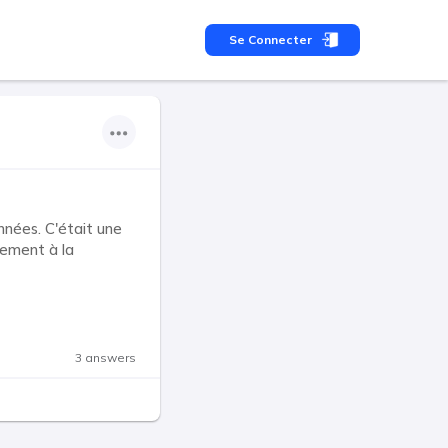
Se Connecter
nnées. C'était une
nement à la
3 answers