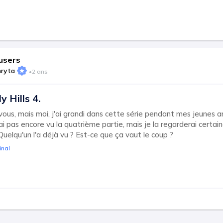
users
hryta
•
2 ans
y Hills 4.
 vous, mais moi, j'ai grandi dans cette série pendant mes jeunes a
ai pas encore vu la quatrième partie, mais je la regarderai certai
Quelqu'un l'a déjà vu ? Est-ce que ça vaut le coup ?
inal