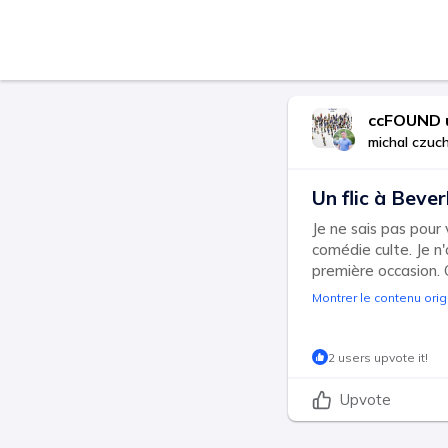
ccFOUND 
michal czuc
Un flic à Beverl
Je ne sais pas pour
comédie culte. Je n'
première occasion. 
Montrer le contenu orig
2 users upvote it!
Upvote