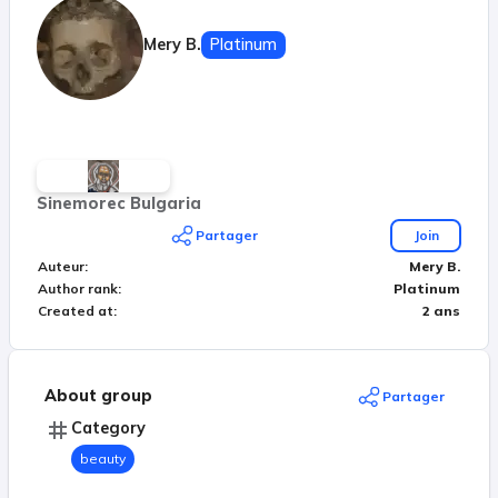
Mery B.
Platinum
Sinemorec Bulgaria
Partager
Join
Auteur
:
Mery B.
Author rank
:
Platinum
Created at
:
2 ans
About group
Partager
Category
beauty