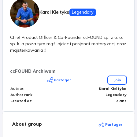
Karol Kieltyka
Legendary
Chief Product Officer & Co-Founder ccFOUND sp. z o. o.
sp. k. a poza tym mąż, ojciec i pasjonat motoryzacji oraz
majsterkowania :)
ccFOUND Archiwum
Partager
Join
Auteur
:
Karol Kieltyka
Author rank
:
Legendary
Created at
:
2 ans
About group
Partager