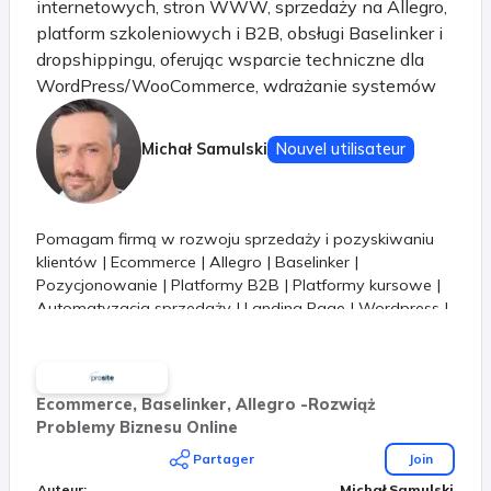
internetowych, stron WWW, sprzedaży na Allegro,
platform szkoleniowych i B2B, obsługi Baselinker i
dropshippingu, oferując wsparcie techniczne dla
WordPress/WooCommerce, wdrażanie systemów
ERP oraz rozwój strategii marketingowych, by
pomóc Ci rozwinąć biznes w internecie z
Michał Samulski
Nouvel utilisateur
ekspertami!. Skupimy się na rozwiązywaniu
realnych problemów, bez zbędnego gadania :)
Pomagam firmą w rozwoju sprzedaży i pozyskiwaniu
klientów | Ecommerce | Allegro | Baselinker |
Pozycjonowanie | Platformy B2B | Platformy kursowe |
Automatyzacja sprzedaży | Landing Page | Wordpress |
Woocommerce
Ecommerce, Baselinker, Allegro -Rozwiąż
Problemy Biznesu Online
Partager
Join
Auteur
:
Michał Samulski