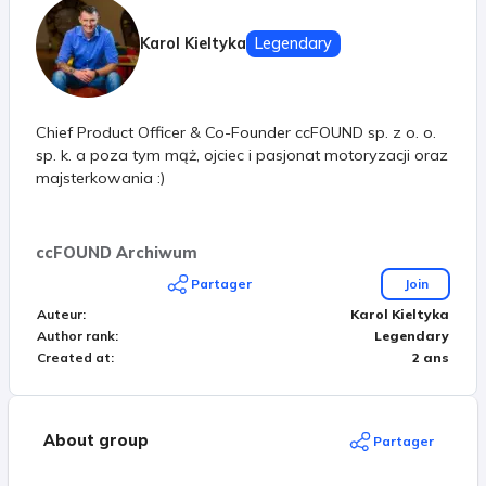
Karol Kieltyka
Legendary
Chief Product Officer & Co-Founder ccFOUND sp. z o. o.
sp. k. a poza tym mąż, ojciec i pasjonat motoryzacji oraz
majsterkowania :)
ccFOUND Archiwum
Partager
Join
Auteur
:
Karol Kieltyka
Author rank
:
Legendary
Created at
:
2 ans
About group
Partager