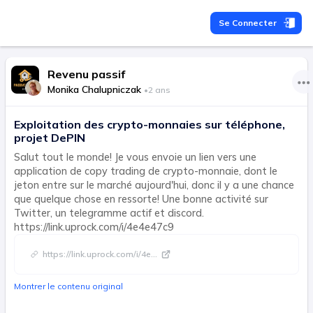
Se Connecter
Revenu passif
Monika Chalupniczak
•
2 ans
Exploitation des crypto-monnaies sur téléphone,
projet DePIN
Salut tout le monde! Je vous envoie un lien vers une
application de copy trading de crypto-monnaie, dont le
jeton entre sur le marché aujourd'hui, donc il y a une chance
que quelque chose en ressorte! Une bonne activité sur
Twitter, un telegramme actif et discord.
https://link.uprock.com/i/4e4e47c9
https://link.uprock.com/i/4e
...
Montrer le contenu original