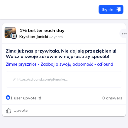
Sign In
1% better each day
Krystian Janicki
•
2 years
Zima już nas przywitała. Nie daj się przeziębieniu!
Walcz o swoje zdrowie w najprostrzy sposób!
Zimne prysznice - Zadbaj o swoją odporność - ccFound
https://ccfound.com/pl/marke
...
1 user upvote it!
0 answers
Upvote