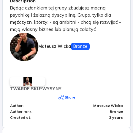
Description
Będąc członkiem tej grupy zbudujesz mocną
psychikę i żelazną dyscyplinę. Grupa, tylko dla
męźczyzn, którzy: - są ambitni - chcą się rozwijać -
mają własny biznes lub planują założyć
Mateusz Wicka
Bronze
TWARDE SKU*WYSYNY
Share
Author
:
Mateusz Wicka
Author rank
:
Bronze
Created at
:
2 years