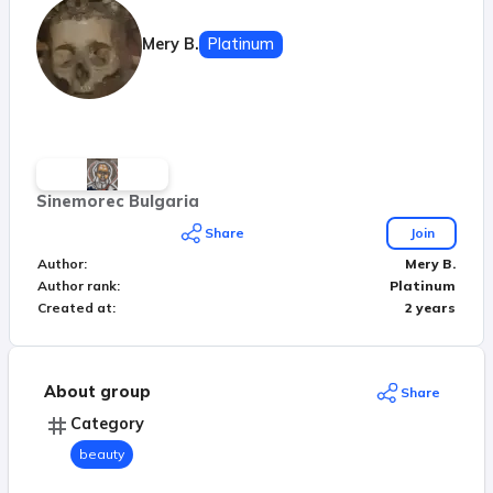
Mery B.
Platinum
Sinemorec Bulgaria
Share
Join
Author
:
Mery B.
Author rank
:
Platinum
Created at
:
2 years
About group
Share
Category
beauty