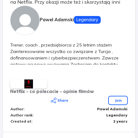
na Netflix. Przy okazji może też i skorzystają inni
Pawel Adamski
Legendary
Trener, coach , przedsiębiorca z 25 letnim stażem
Zainteresowanie wszystko co związane z Turcja ,
dofinansowaniem i cyberbezpieczenstwem. Zawsze
gotowy na nowe wyzwania Zachęcam do kontaktu
Netflix - co polecacie - opinie filmów
Share
Join
Author
:
Pawel Adamski
Author rank
:
Legendary
Created at
:
2 years