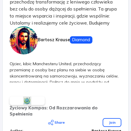
przechodzę transformację z leniwego człowieka
bez celu do osoby dążącej do spełnienia. Ta grupa
to miejsce wsparcia i inspiracji, gdzie wspólnie:
Ustalamy i realizujemy cele życiowe, Budujemy
pozytywny mindset, Przezwyciężamy trudności,
Czerpiemy inspirację z historii sukcesu Jima Rohna i
Bartosz Krause
Diamond
Denzela Washingtona. Znajdziesz tu motywujące
posty, artykuły edukacyjne i wsparcie od innych
członków na podobnej drodze. Dołącz do nas i
Ojciec, kibic Manchesteru United, przechodzący
razem osiągajmy cele oraz szczęście w życiu.
przemianę z osoby bez planu na siebie w osobę
Razem możemy więcej!
skoncentrowaną na samorozwoju, wyznaczaniu celów,
pracy i determinacji. Dołącz do mnie w podróży od
rozczarowania do spełnienia
Życiowy Kompas: Od Rozczarowania do
Spełnienia
Share
Join
Author
:
Bartosz Krause