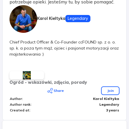
potrzebuje opieki. Jesteśmy tu, by sobie pomagać.
Karol Kieltyka
Legendary
Chief Product Officer & Co-Founder ccFOUND sp. z o. o.
sp. k. a poza tym mąż, ojciec i pasjonat motoryzacji oraz
majsterkowania :)
Ogród - wskazówki, zdjęcia, porady
Share
Join
Author
:
Karol Kieltyka
Author rank
:
Legendary
Created at
:
3 years