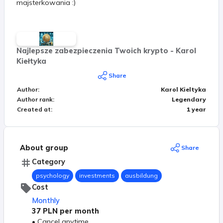
majsterkowania :)
Najlepsze zabezpieczenia Twoich krypto - Karol
Kiełtyka
Share
Author
:
Karol Kieltyka
Author rank
:
Legendary
Created at
:
1 year
About group
Share
Category
psychology
investments
ausbildung
Cost
Monthly
37 PLN
per month
•
Cancel anytime