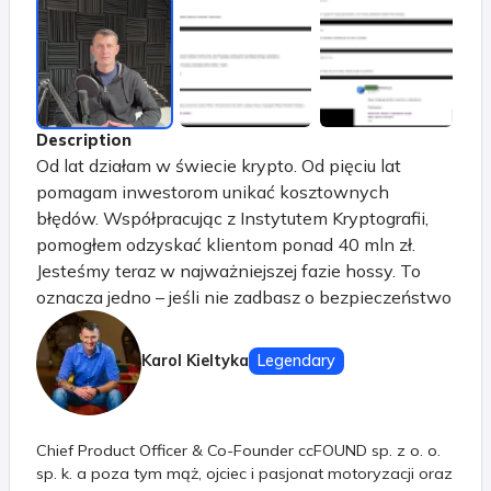
Description
Od lat działam w świecie krypto. Od pięciu lat
pomagam inwestorom unikać kosztownych
błędów. Współpracując z Instytutem Kryptografii,
pomogłem odzyskać klientom ponad 40 mln zł.
Jesteśmy teraz w najważniejszej fazie hossy. To
oznacza jedno – jeśli nie zadbasz o bezpieczeństwo
swoich środków, możesz je stracić szybciej, niż się
spodziewasz.
Karol Kieltyka
Legendary
Chief Product Officer & Co-Founder ccFOUND sp. z o. o.
sp. k. a poza tym mąż, ojciec i pasjonat motoryzacji oraz