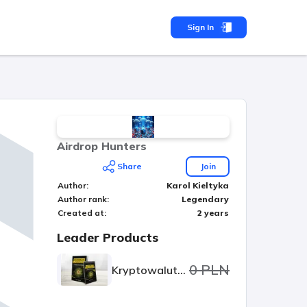
Sign In
Airdrop Hunters
Share
Join
Author
:
Karol Kieltyka
Author rank
:
Legendary
Created at
:
2 years
Leader Products
0 PLN
Kryptowaluty dla początkujących