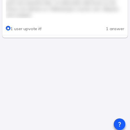
justo nunc pharetra felis, ut malesuada nulla lectus eu dui.
Donec non ultricies ex. Pellentesque a auctor sem. Aliquam
erat volutpat.
This post is for paid members only
1 user upvote it!
1 answer
Join & Pay