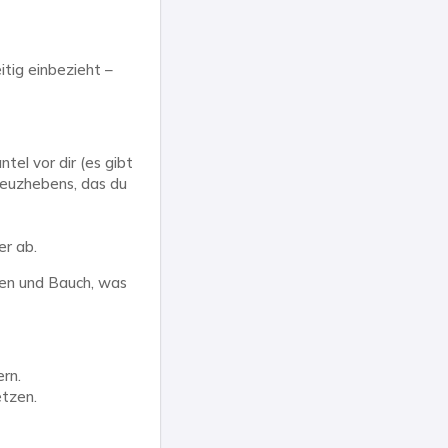
itig einbezieht –
tel vor dir (es gibt
reuzhebens, das du
er ab.
en und Bauch, was
rn.
etzen.