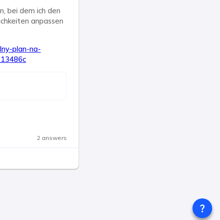
n, bei dem ich den
lichkeiten anpassen
lny-plan-na-
b13486c
2 answers