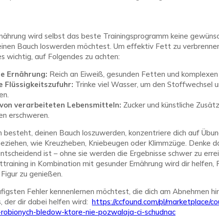
Ernährung wird selbst das beste Trainingsprogramm keine gewüns
einen Bauch loswerden möchtest. Um effektiv Fett zu verbrennen
 es wichtig, auf Folgendes zu achten:
e Ernährung:
Reich an Eiweiß, gesunden Fetten und komplexen
 Flüssigkeitszufuhr:
Trinke viel Wasser, um den Stoffwechsel u
en.
on verarbeiteten Lebensmitteln:
Zucker und künstliche Zusät
en erschweren.
n besteht, deinen Bauch loszuwerden, konzentriere dich auf Übun
eziehen, wie Kreuzheben, Kniebeugen oder Klimmzüge. Denke da
entscheidend ist – ohne sie werden die Ergebnisse schwer zu errei
raining in Kombination mit gesunder Ernährung wird dir helfen, 
 Figur zu genießen.
figsten Fehler kennenlernen möchtest, die dich am Abnehmen hin
, der dir dabei helfen wird:
https://ccfound.com/pl/marketplace/co
j-robionych-bledow-ktore-nie-pozwalaja-ci-schudnac