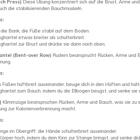
ch Press)
Diese Übung konzentriert sich auf die Brust, Arme und
ch die stabilisierenden Bauchmuskeln.
s:
 die Bank, die Füße stabil auf dem Boden.
ghantel etwas breiter als schulterbreit.
ghantel zur Brust und drücke sie dann nach oben.
antel (Bent-over Row)
Rudern beansprucht Rücken, Arme und Ba
nnung.
s:
 Füßen hüftbreit auseinander, beuge dich in den Hüften und halt
ghantel zum Bauch, indem du die Ellbogen beugst, und senke sie 
)
Klimmzüge beanspruchen Rücken, Arme und Bauch, was sie zu e
ng zur Kalorienverbrennung macht.
s:
ange im Obergriff, die Hände schulterbreit auseinander.
Körper hoch, indem du dein Kinn zur Stange bringst, und senke di