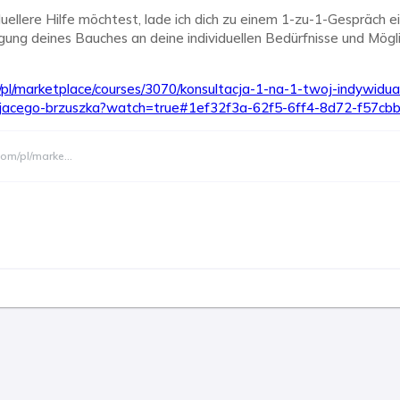
uellere Hilfe möchtest, lade ich dich zu einem 1-zu-1-Gespräch ei
gung deines Bauches an deine individuellen Bedürfnisse und Mög
m/pl/marketplace/courses/3070/konsultacja-1-na-1-twoj-indywidua
ajacego-brzuszka?watch=true#1ef32f3a-62f5-6ff4-8d72-f57cb
.com/pl/marke
...