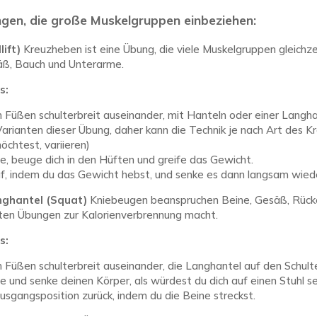
gen, die große Muskelgruppen einbeziehen:
ift)
Kreuzheben ist eine Übung, die viele Muskelgruppen gleichze
äß, Bauch und Unterarme.
s:
 Füßen schulterbreit auseinander, mit Hanteln oder einer Langhan
arianten dieser Übung, daher kann die Technik je nach Art des K
öchtest, variieren)
e, beuge dich in den Hüften und greife das Gewicht.
uf, indem du das Gewicht hebst, und senke es dann langsam wied
nghantel (Squat)
Kniebeugen beanspruchen Beine, Gesäß, Rück
esten Übungen zur Kalorienverbrennung macht.
s:
 Füßen schulterbreit auseinander, die Langhantel auf den Schulte
e und senke deinen Körper, als würdest du dich auf einen Stuhl s
Ausgangsposition zurück, indem du die Beine streckst.