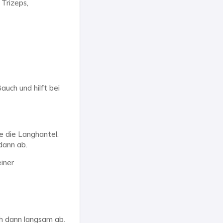
 Trizeps,
uch und hilft bei
e die Langhantel.
dann ab.
iner
ch dann langsam ab.