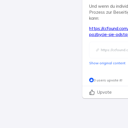
Und wenn du individ
Prozess zur Beseiti
kann:
https://ccfound.co
pozbycie-sie-odst
https://ccfound
Show original content
3 users upvote it!
Upvote