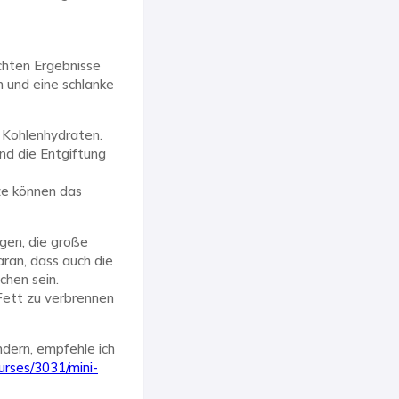
chten Ergebnisse
 und eine schlanke
 Kohlenhydraten.
nd die Entgiftung
ze können das
gen, die große
ran, dass auch die
chen sein.
Fett zu verbrennen
dern, empfehle ich
urses/3031/mini-