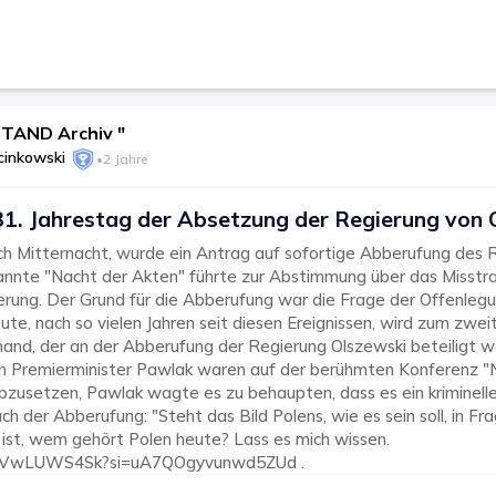
TAND Archiv "
cinkowski
•
2 Jahre
31. Jahrestag der Absetzung der Regierung von 
ach Mitternacht, wurde ein Antrag auf sofortige Abberufung des 
nannte "Nacht der Akten" führte zur Abstimmung über das Misst
erung. Der Grund für die Abberufung war die Frage der Offenlegu
ute, nach so vielen Jahren seit diesen Ereignissen, wird zum zwei
mand, der an der Abberufung der Regierung Olszewski beteiligt 
 Premierminister Pawlak waren auf der berühmten Konferenz "N
zusetzen, Pawlak wagte es zu behaupten, dass es ein krimineller 
h der Abberufung: "Steht das Bild Polens, wie es sein soll, in Fra
 ist, wem gehört Polen heute? Lass es mich wissen.
/QdVwLUWS4Sk?si=uA7QOgyvunwd5ZUd .