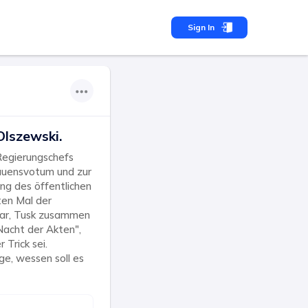
Sign In
Olszewski.
Regierungschefs
rauensvotum und zur
ng des öffentlichen
ten Mal der
war, Tusk zusammen
acht der Akten",
Trick sei.
ge, wessen soll es