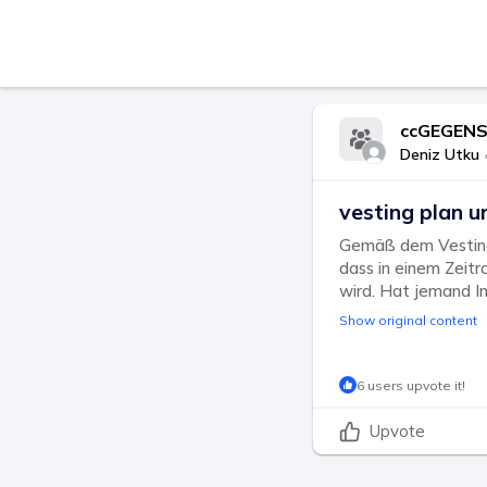
ccGEGENS
Deniz Utku
vesting plan u
Gemäß dem Vesting-
dass in einem Zeit
wird. Hat jemand I
Show original content
6 users upvote it!
Upvote