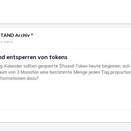
TAND Archiv "
•
2 Jahre
nd entsperren von tokens
Kalender sollten gesperrte $found-Token heute beginnen, sich z
raum von 3 Monaten eine bestimmte Menge jeden Tag proportiona
nformationen dazu?