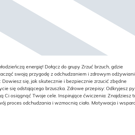
łodzieńczą energię! Dołącz do grupy Zrzuć brzuch, gdzie
y zacząć swoją przygodę z odchudzaniem i zdrowym odżywian
Dowiesz się, jak skutecznie i bezpiecznie zrzucić zbędne
ie się odstającego brzuszka. Zdrowe przepisy: Odkryjesz p
 Ci osiągnąć Twoje cele. Inspirujące ćwiczenia: Znajdziesz t
ój proces odchudzania i wzmocnią ciało. Motywacja i wsparc
odobnych celach i wyzwaniach. Nie musisz tego robić sam! W
ne wskazówki i mnóstwo pozytywnej energii. Dołącz teraz i za
rdziej odpowiedni czas, najlepszy czas żeby zacząć dbać o sw