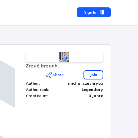
Sign In
Zrzuć brzuch.
Share
Join
Author
:
michal czuchryta
Author rank
:
Legendary
Created at
:
3 Jahre