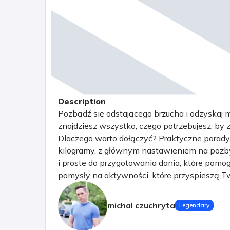
Description
Pozbądź się odstającego brzucha i odzyskaj m
znajdziesz wszystko, czego potrzebujesz, b
Dlaczego warto dołączyć? Praktyczne porady: 
kilogramy, z głównym nastawieniem na pozbyc
i proste do przygotowania dania, które pomogą
pomysły na aktywności, które przyspieszą Tw
Razem jest łatwiej! Znajdziesz tu osoby o p
naszej grupie znajdziesz inspirację, praktycz
michal czuchryta
Legendary
swoją transformację. Nie odkładaj tego na ba
zdrowie jest zawsze dzisiaj! Zapraszam.