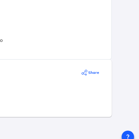
go
ą
Share