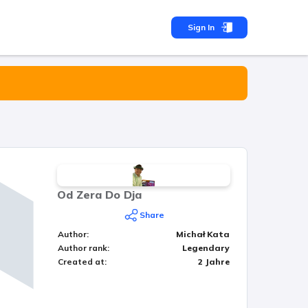
Sign In
Od Zera Do Dja
Share
Author
:
Michał Kata
Author rank
:
Legendary
Created at
:
2 Jahre