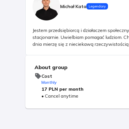
Michał Kata
Legendary
Jestem przedsiębiorcą i działaczem społeczny
stacjonarnie. Uwielbiam pomagać ludziom. Ch
dnia mierzę się z nieciekawą rzeczywistością
doskonaleniem. Problemy napotkane na swoje
mnie każdego dnia do pracy.
About group
Cost
Monthly
17 PLN
per month
•
Cancel anytime