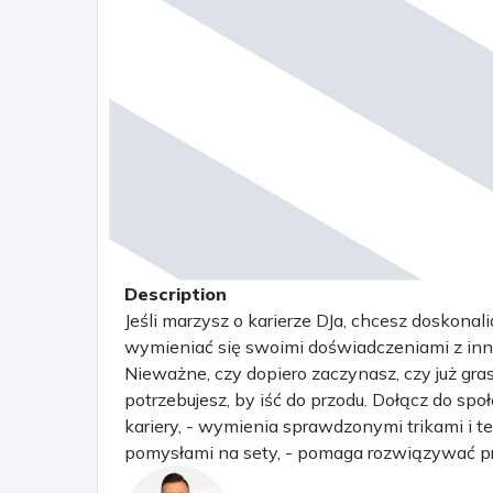
Description
Jeśli marzysz o karierze DJa, chcesz doskonal
wymieniać się swoimi doświadczeniami z innym
Nieważne, czy dopiero zaczynasz, czy już grasz
potrzebujesz, by iść do przodu. Dołącz do spo
kariery, - wymienia sprawdzonymi trikami i t
pomysłami na sety, - pomaga rozwiązywać pro
podnosi na duchu w chwilach zwątpienia.