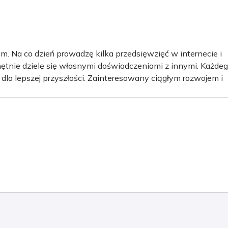
m. Na co dzień prowadzę kilka przedsięwzięć w internecie i
ętnie dzielę się własnymi doświadczeniami z innymi. Każde
 dla lepszej przyszłości. Zainteresowany ciągłym rozwojem i
j drodze staram się zamieniać na wyzwania, które mobilizuj