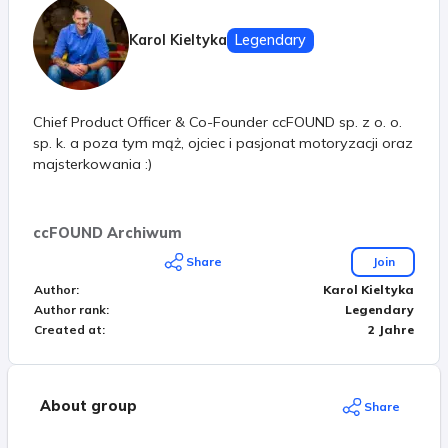
Karol Kieltyka
Legendary
Chief Product Officer & Co-Founder ccFOUND sp. z o. o.
sp. k. a poza tym mąż, ojciec i pasjonat motoryzacji oraz
majsterkowania :)
ccFOUND Archiwum
Share
Join
Author
:
Karol Kieltyka
Author rank
:
Legendary
Created at
:
2 Jahre
About group
Share