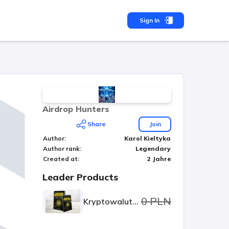
Sign In
Airdrop Hunters
Share
Join
Author
:
Karol Kieltyka
Author rank
:
Legendary
Created at
:
2 Jahre
Leader Products
0 PLN
Kryptowaluty dla początkujących