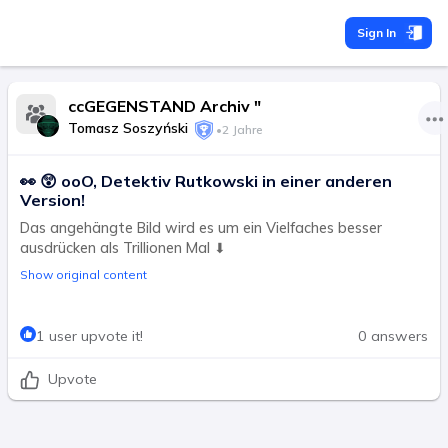
Sign In
ccGEGENSTAND Archiv "
Tomasz Soszyński
•
2 Jahre
👀 😲 ooO, Detektiv Rutkowski in einer anderen
Version!
Das angehängte Bild wird es um ein Vielfaches besser
ausdrücken als Trillionen Mal ⬇
Show original content
1 user upvote it!
0 answers
Upvote