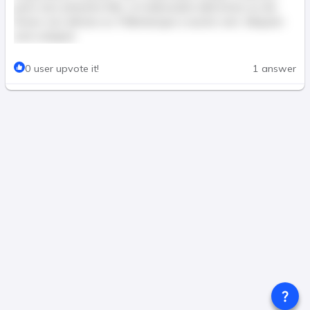
justo nunc pharetra felis, ut malesuada nulla lectus eu dui.
Donec non ultricies ex. Pellentesque a auctor sem. Aliquam
erat volutpat.
This post is for paid members only
0 user upvote it!
1 answer
Join & Pay