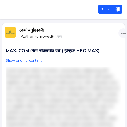
Sign In
কোর্স অনুষ্ঠানকারী
(Author removed)
•
২ বছর
MAX. COM থেকে ডাউনলোড করা (প্রাক্তন HBO MAX)
Show original content
Lorem ipsum dolor sit amet, consectetur adipiscing elit.
Praesent venenatis, arcu eu tincidunt placerat, velit quam
dapibus nulla, sed tincidunt nulla justo ac velit. Quisque arcu
nisl, viverra at efficitur et, ornare imperdiet ex. Nulla porta mi
ut consequat pretium. Proin nec tristique quam, eget ornare
arcu. Nunc consequat volutpat quam eget blandit. Vivamus
ac sagittis tellus, id tincidunt urna. Etiam eu metus quis mi
pretium posuere. Duis lobortis tincidunt enim in feugiat.
Nullam lacinia sapien orci, nec commodo libero mollis vitae.
Suspendisse molestie, nunc malesuada semper maximus,