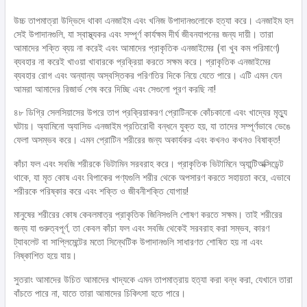
উচ্চ তাপমাত্রা উদ্ভিদে থাকা এনজাইম এবং খনিজ উপাদানগুলোকে হত্যা করে। এনজাইম হল
সেই উপাদানগুলি, যা স্বাস্থ্যকর এবং সম্পূর্ণ কার্যক্ষম দীর্ঘ জীবনযাপনের জন্য দায়ী। তারা
আমাদের শক্তি ব্যয় না করেই এবং আমাদের প্রাকৃতিক এনজাইমের (বা খুব কম পরিমাণে)
ব্যবহার না করেই খাওয়া খাবারকে প্রক্রিয়া করতে সক্ষম করে। প্রাকৃতিক এনজাইমের
ব্যবহার রোগ এবং অন্যান্য অস্বস্তিকর পরিণতির দিকে নিয়ে যেতে পারে। এটি এমন যেন
আমরা আমাদের রিজার্ভ শেষ করে দিচ্ছি এবং সেগুলো পূরণ করছি না!
৪৮ ডিগ্রি সেলসিয়াসের উপরে তাপ প্রক্রিয়াকরণ প্রোটিনকে কোঁচকানো এবং খাদ্যের মৃত্যু
ঘটায়। অ্যামিনো অ্যাসিড এনজাইম প্রতিরোধী বন্ধনে যুক্ত হয়, যা তাদের সম্পূর্ণভাবে ভেঙে
ফেলা অসম্ভব করে। এমন প্রোটিন শরীরের জন্য অকার্যকর এবং কখনও কখনও বিষাক্ত!
কাঁচা ফল এবং সবজি শরীরকে ভিটামিন সরবরাহ করে। প্রাকৃতিক ভিটামিনে অ্যান্টিঅক্সিডেন্ট
থাকে, যা মৃত কোষ এবং বিপাকের পণ্যগুলি শরীর থেকে অপসারণ করতে সহায়তা করে, এভাবে
শরীরকে পরিষ্কার করে এবং শক্তি ও জীবনীশক্তি যোগায়!
মানুষের শরীরের কোষ কেবলমাত্র প্রাকৃতিক জিনিসগুলি শোষণ করতে সক্ষম। তাই শরীরের
জন্য যা গুরুত্বপূর্ণ, তা কেবল কাঁচা ফল এবং সবজি থেকেই সরবরাহ করা সম্ভব, কারণ
ট্যাবলেট বা সাপ্লিমেন্টের মতো সিন্থেটিক উপাদানগুলি সাধারণত শোষিত হয় না এবং
নিষ্কাশিত হয়ে যায়।
সুতরাং আমাদের উচিত আমাদের খাদ্যকে এমন তাপমাত্রায় হত্যা করা বন্ধ করা, যেখানে তারা
বাঁচতে পারে না, যাতে তারা আমাদের চিকিৎসা হতে পারে।