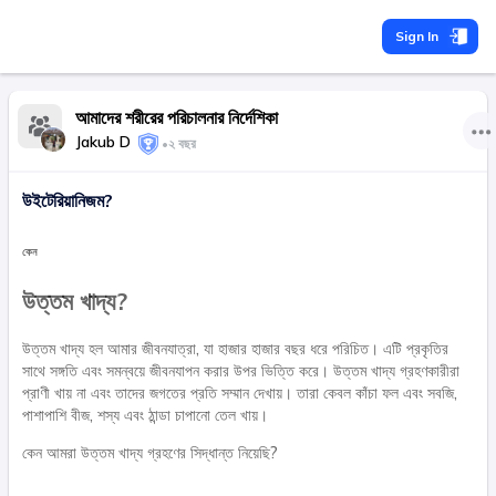
Sign In
আমাদের শরীরের পরিচালনার নির্দেশিকা
Jakub D
•
২ বছর
উইটেরিয়ানিজম?
কেন
উত্তম খাদ্য?
উত্তম খাদ্য হল আমার জীবনযাত্রা, যা হাজার হাজার বছর ধরে পরিচিত। এটি প্রকৃতির
সাথে সঙ্গতি এবং সমন্বয়ে জীবনযাপন করার উপর ভিত্তি করে। উত্তম খাদ্য গ্রহণকারীরা
প্রাণী খায় না এবং তাদের জগতের প্রতি সম্মান দেখায়। তারা কেবল কাঁচা ফল এবং সবজি,
পাশাপাশি বীজ, শস্য এবং ঠান্ডা চাপানো তেল খায়।
কেন আমরা উত্তম খাদ্য গ্রহণের সিদ্ধান্ত নিয়েছি?​