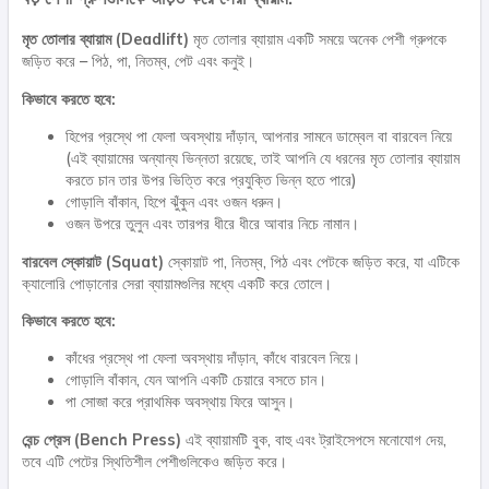
মৃত তোলার ব্যায়াম (Deadlift)
মৃত তোলার ব্যায়াম একটি সময়ে অনেক পেশী গ্রুপকে
জড়িত করে – পিঠ, পা, নিতম্ব, পেট এবং কনুই।
কিভাবে করতে হবে:
হিপের প্রস্থে পা ফেলা অবস্থায় দাঁড়ান, আপনার সামনে ডাম্বেল বা বারবেল নিয়ে
(এই ব্যায়ামের অন্যান্য ভিন্নতা রয়েছে, তাই আপনি যে ধরনের মৃত তোলার ব্যায়াম
করতে চান তার উপর ভিত্তি করে প্রযুক্তি ভিন্ন হতে পারে)
গোড়ালি বাঁকান, হিপে ঝুঁকুন এবং ওজন ধরুন।
ওজন উপরে তুলুন এবং তারপর ধীরে ধীরে আবার নিচে নামান।
বারবেল স্কোয়াট (Squat)
স্কোয়াট পা, নিতম্ব, পিঠ এবং পেটকে জড়িত করে, যা এটিকে
ক্যালোরি পোড়ানোর সেরা ব্যায়ামগুলির মধ্যে একটি করে তোলে।
কিভাবে করতে হবে:
কাঁধের প্রস্থে পা ফেলা অবস্থায় দাঁড়ান, কাঁধে বারবেল নিয়ে।
গোড়ালি বাঁকান, যেন আপনি একটি চেয়ারে বসতে চান।
পা সোজা করে প্রাথমিক অবস্থায় ফিরে আসুন।
বেন্চ প্রেস (Bench Press)
এই ব্যায়ামটি বুক, বাহু এবং ট্রাইসেপসে মনোযোগ দেয়,
তবে এটি পেটের স্থিতিশীল পেশীগুলিকেও জড়িত করে।