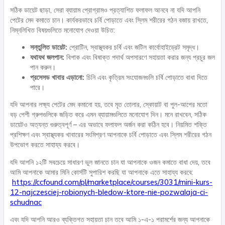
সঠিক ডায়েট ছাড়া, সেরা ব্যায়াম প্রোগ্রামও প্রত্যাশিত ফলাফল আনবে না যদি আপনি
পেটের মেদ কমাতে চান। কার্যকরভাবে চর্বি পোড়াতে এবং স্লিম শরীরের গঠন বজায় রাখতে,
নিম্নলিখিত বিষয়গুলিতে মনোযোগ দেওয়া উচিত:
সন্তুলিত ডায়েট:
প্রোটিন, স্বাস্থ্যকর চর্বি এবং জটিল কার্বোহাইড্রেট সমৃদ্ধ।
যথাযথ জলপান:
বিপাক এবং বিষাক্ত পদার্থ অপসারণে সহায়তা করার জন্য প্রচুর জল
পান করুন।
প্রসেসড খাবার এড়ানো:
চিনি এবং কৃত্রিম সংযোজনগুলি চর্বি পোড়াতে বাধা দিতে
পারে।
যদি আপনার লক্ষ্য পেটের মেদ কমানো হয়, তবে মৃত তোলার, স্কোয়াট বা পুল-আপের মতো
বড় পেশী গ্রুপগুলিকে জড়িত করে এমন ব্যায়ামগুলিতে মনোযোগ দিন। মনে রাখবেন, সঠিক
ডায়েটও অত্যন্ত গুরুত্বপূর্ণ – এর অভাবে ফলাফল অর্জন করা কঠিন হবে। নিয়মিত শক্তি
প্রশিক্ষণ এবং স্বাস্থ্যকর খাবারের সংমিশ্রণ আপনাকে চর্বি পোড়াতে এবং স্লিম শরীরের গঠন
উপভোগ করতে সাহায্য করবে।
যদি আপনি ১২টি সবচেয়ে সাধারণ ভুল জানতে চান যা আপনাকে ওজন কমাতে বাধা দেয়, তবে
আমি আপনাকে আমার মিনি কোর্সটি সুপারিশ করছি যা আপনাকে এতে সাহায্য করবে:
https://ccfound.com/pl/marketplace/courses/3031/mini-kurs-
12-najczesciej-robionych-bledow-ktore-nie-pozwalaja-ci-
schudnac
এবং যদি আপনি আরও ব্যক্তিগত সহায়তা চান তবে আমি ১-এ-১ পরামর্শের জন্য আপনাকে