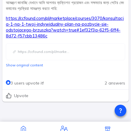
আমন্ত্রণ জানাচ্ছি যেখানে আমি আপনার ব্যক্তিগত প্রয়োজন এবং সক্ষমতার জন্য পেটের মেদ
কমানোর প্রক্রিয়া সামঞ্জস্য করতে পারি:
https://ccfound.com/pl/marketplace/courses/3070/konsultacj
a-1-na-1-twoj-indywidualny-plan-na-pozbycie-sie-
odstajacego-brzuszka?watch=true#1ef32f3a-62f5-6ff4-
8d72-f57cbb13486c
https://ccfound.com/pl/marke
...
Show original content
3 users upvote it!
2 answers
Upvote