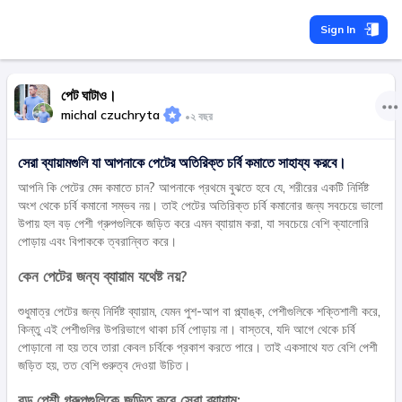
Sign In
পেট ঘাটাও।
michal czuchryta
•
২ বছর
সেরা ব্যায়ামগুলি যা আপনাকে পেটের অতিরিক্ত চর্বি কমাতে সাহায্য করবে।
আপনি কি পেটের মেদ কমাতে চান? আপনাকে প্রথমে বুঝতে হবে যে, শরীরের একটি নির্দিষ্ট
অংশ থেকে চর্বি কমানো সম্ভব নয়। তাই পেটের অতিরিক্ত চর্বি কমানোর জন্য সবচেয়ে ভালো
উপায় হল বড় পেশী গ্রুপগুলিকে জড়িত করে এমন ব্যায়াম করা, যা সবচেয়ে বেশি ক্যালোরি
পোড়ায় এবং বিপাককে ত্বরান্বিত করে।
কেন পেটের জন্য ব্যায়াম যথেষ্ট নয়?
শুধুমাত্র পেটের জন্য নির্দিষ্ট ব্যায়াম, যেমন পুশ-আপ বা প্ল্যাঙ্ক, পেশীগুলিকে শক্তিশালী করে,
কিন্তু এই পেশীগুলির উপরিভাগে থাকা চর্বি পোড়ায় না। বাস্তবে, যদি আগে থেকে চর্বি
পোড়ানো না হয় তবে তারা কেবল চর্বিকে প্রকাশ করতে পারে। তাই একসাথে যত বেশি পেশী
জড়িত হয়, তত বেশি গুরুত্ব দেওয়া উচিত।
বড় পেশী গ্রুপগুলিকে জড়িত করে সেরা ব্যায়াম: