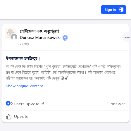
Sign In
মোটিভেশন এবং অনুপ্রেরণা
Dariusz Marcinkowski
•
২ বছর
উৎসাহজনক চলচ্চিত্র।
আপনি কেউ কি উইল স্মিথের "খুশি খুঁজতে" চলচ্চিত্রটি দেখেছেন? এটি একটি অবিশ্বাস্য
গল্প যা টেনে নিয়েছে দৃঢ়তা, প্রতিষ্ঠা এবং আত্মবিশ্বাসের ব্যাপা। যদি আপনার প্রেরণার
পরিমাণ প্রয়োজন হয়, অবশ্যই এটি দেখুন! 🎬🌠
Show original content
2 users upvote it!
1 answer
Upvote