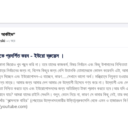
র্কাইভ"
ski
•
২ বছর
প্রদর্শিত করব - ইউরো ব্রুসেল্স ।
ানা জিরোও খুব পছন্দ করি না। তবে তাদের কাজকর্ম, বিষয় নির্বাচন এবং কিছু উপাদানের নিশ্চিততা
মাত্র নির্বাচনের জন্য না, বিশেষ কিছুর জন্য বেশি উতানকি তোমাদেরকে কোমল করেননি এটা, আমাদ
দিচ্ছেন এবং ইউরোপোসল-এ যাচ্ছেন, কারণ......সেখানে ভালো অর্থ। মন্ত্রিত্বে নিযুক্ত হওয়ার 
 জন্য মাত্র। আমার জন্য আমার দেশ আমার কে উদ্যোগী হিসেবে গণ্য করে না। উদ্যোগী এবং দেশপ
তা নিশ্চিত করতে হবে এবং ইউরোপোসলদের জন্য অতিরিক্ত টাকা প্রদান করতে হবে।আর যদি এটা
খানে যায়? আমরা যাদের চাইনি সেগুলি। শুনুন, বেতন নিয়ে না, কারণ সে ভাবার কিছু নেই, তার
র্খায় “বৃক্সেলকে বাহির” (পেছায়ের উল্লেখসহকারীর উক্তি)ব্রুকসেলি থেকে এমন ও হাজারগুন কি? 
ে (youtube.com)