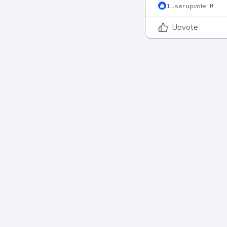
1 user upvote it!
Upvote