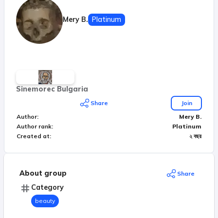
Mery B.
Platinum
Sinemorec Bulgaria
Share
Join
Author
:
Mery B.
Author rank
:
Platinum
Created at
:
২ বছর
About group
Share
Category
beauty