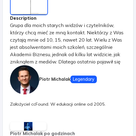
Description
Grupa dla moich starych widzów i czytelników,
którzy chcą mieć ze mną kontakt. Niektórzy z Was
czytają mnie od 10, 15, nawet 20 lat. Wielu z Was
jest absolwentami moich szkoleń, szczególnie
Akademii Biznesu, jednak od kilku lat widzicie, jak
zniknąłem z mediów. Dlatego ostatnio pojawił się
pomysł tej grupy. Będę się tutaj dzielił z Wami
przemyśleniami na temat prowadzenia firmy,
Piotr Michalak
Legendary
inwestycji i (być może nawet, jeśli zechcecie)
duchowości. Możecie śledzić jak rozwiązuję trudne
problemy, jakimi sposobami podejmuję decyzje
Założyciel ccFound. W edukacji online od 2005.
(mam na to metody), a także... jak analizuję rynki
finansowe. W obecnej fazie życia nie chcę
prowadzić publicznego, otwartego kanału na YT.
Dlatego jest to grupa za symboliczną opłatą
Piotr Michalak po godzinach
("postaw mi kawę raz w miesiącu") dla tych, którzy