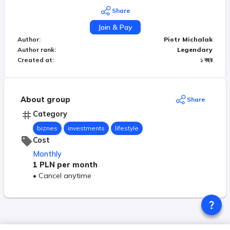
chcą mieć ze mną stały kontakt i wspólnie się
Share
rozwijać.
Join & Pay
Author
:
Piotr Michalak
Author rank
:
Legendary
Created at
:
১ বছর
About group
Share
Category
biznes
investments
lifestyle
Cost
Monthly
1 PLN
per month
•
Cancel anytime