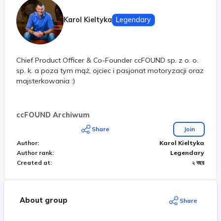
Karol Kieltyka
Legendary
Chief Product Officer & Co-Founder ccFOUND sp. z o. o.
sp. k. a poza tym mąż, ojciec i pasjonat motoryzacji oraz
majsterkowania :)
ccFOUND Archiwum
Share
Join
Author
:
Karol Kieltyka
Author rank
:
Legendary
Created at
:
২ বছর
About group
Share