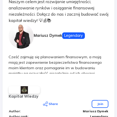
Naszym celem jest rozwijanie umiejętności,
analizowanie rynków i osiąganie finansowej
niezależności. Dołącz do nas i zacznij budować swój
kapitał wiedzy! 💡💰📚
Mariusz Dymek
Legendary
Cześć zajmuję się planowaniem finansowym, a moją
misją jest zapewnienie bezpieczeństwa finansowego
moim klientom oraz pomaganie im w budowaniu
majątku na przyszłość, niezależnie od ich obecnej
sytuacji finansowej. Jeśli pragniesz: - więcej czasu ⏳ -
większego spokoju 😌 - większej ilości pieniędzy 💵
Serdecznie zachęcam do skontaktowania się ze mną.
Razem możemy umówić się na darmową konsultację,
Kapitał Wiedzy
podczas której omówimy kwestie finansowe w sposób
Share
Join
zrozumiały. Bez względu na Twoją sytuację, życzę Ci
Author
:
Mariusz Dymek
wszystkiego najlepszego.
Author rank
:
Legendary