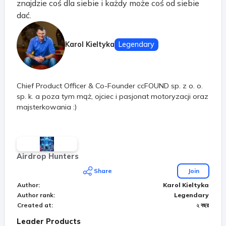
znajdzie coś dla siebie i każdy może coś od siebie
dać.
Karol Kieltyka
Legendary
Chief Product Officer & Co-Founder ccFOUND sp. z o. o.
sp. k. a poza tym mąż, ojciec i pasjonat motoryzacji oraz
majsterkowania :)
Airdrop Hunters
Share
Join
Author
:
Karol Kieltyka
Author rank
:
Legendary
Created at
:
২ বছর
Leader Products