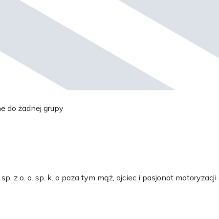
ne do żadnej grupy
 z o. o. sp. k. a poza tym mąż, ojciec i pasjonat motoryzacji