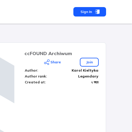
Sign In
ccFOUND Archiwum
Share
Join
Author
:
Karol Kieltyka
Author rank
:
Legendary
Created at
:
২ বছর