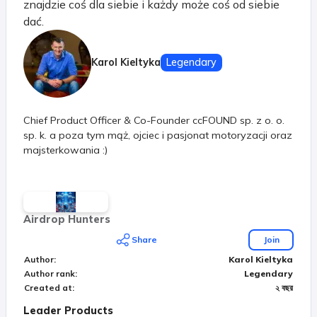
znajdzie coś dla siebie i każdy może coś od siebie
dać.
Karol Kieltyka
Legendary
Chief Product Officer & Co-Founder ccFOUND sp. z o. o.
sp. k. a poza tym mąż, ojciec i pasjonat motoryzacji oraz
majsterkowania :)
Airdrop Hunters
Share
Join
Author
:
Karol Kieltyka
Author rank
:
Legendary
Created at
:
২ বছর
Leader Products