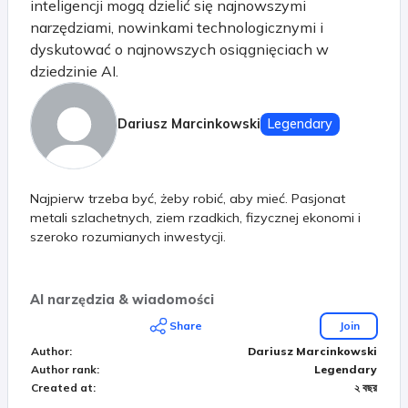
inteligencji mogą dzielić się najnowszymi
narzędziami, nowinkami technologicznymi i
dyskutować o najnowszych osiągnięciach w
dziedzinie AI.
Dariusz Marcinkowski
Legendary
Najpierw trzeba być, żeby robić, aby mieć. Pasjonat
metali szlachetnych, ziem rzadkich, fizycznej ekonomi i
szeroko rozumianych inwestycji.
AI narzędzia & wiadomości
Share
Join
Author
:
Dariusz Marcinkowski
Author rank
:
Legendary
Created at
:
২ বছর