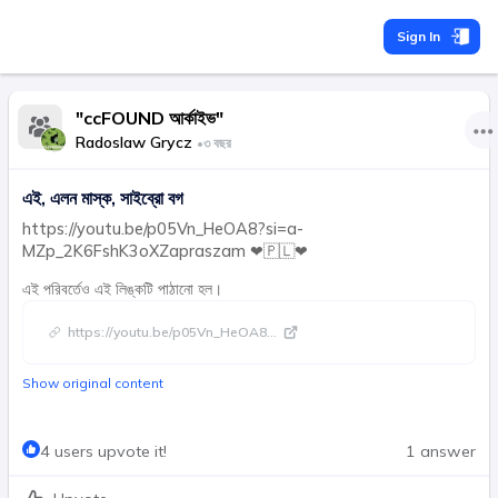
Sign In
"ccFOUND আর্কাইভ"
Radoslaw Grycz
•
৩ বছর
এই, এলন মাস্ক, সাইব্রো বগ
https://youtu.be/p05Vn_HeOA8?si=a-
MZp_2K6FshK3oXZapraszam ❤🇵🇱❤
এই পরিবর্তেও এই লিঙ্কটি পাঠানো হল।
https://youtu.be/p05Vn_HeOA8
...
Show original content
4 users upvote it!
1 answer